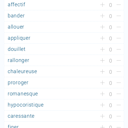
affectif
0
bander
0
allouer
0
appliquer
0
douillet
0
rallonger
0
chaleureuse
0
proroger
0
romanesque
0
hypocoristique
0
caressante
0
figer
0