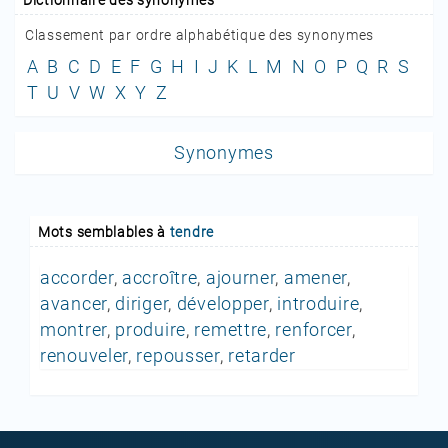
Classement par ordre alphabétique des synonymes
A
B
C
D
E
F
G
H
I
J
K
L
M
N
O
P
Q
R
S
T
U
V
W
X
Y
Z
Synonymes
Mots semblables à
tendre
accorder
,
accroître
,
ajourner
,
amener
,
avancer
,
diriger
,
développer
,
introduire
,
montrer
,
produire
,
remettre
,
renforcer
,
renouveler
,
repousser
,
retarder