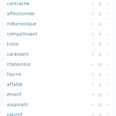
contracter
0
affectionnée
0
mélancolique
0
compatissant
0
triste
0
caressant
0
chaleureux
0
fournir
0
affable
0
émotif
0
soupirant
0
plaintif
0