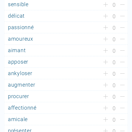
sensible
0
délicat
0
passionné
0
amoureux
0
aimant
0
apposer
0
ankyloser
0
augmenter
0
procurer
0
affectionné
0
amicale
0
présenter
0