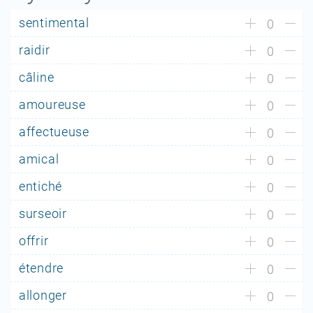
sentimental
0
raidir
0
câline
0
amoureuse
0
affectueuse
0
amical
0
entiché
0
surseoir
0
offrir
0
étendre
0
allonger
0