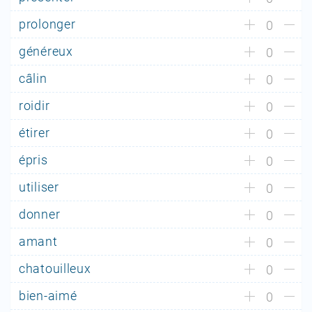
prolonger
0
généreux
0
câlin
0
roidir
0
étirer
0
épris
0
utiliser
0
donner
0
amant
0
chatouilleux
0
bien-aimé
0