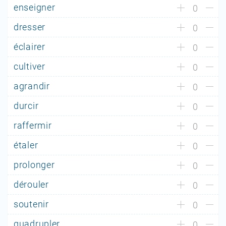
enseigner
0
dresser
0
éclairer
0
cultiver
0
agrandir
0
durcir
0
raffermir
0
étaler
0
prolonger
0
dérouler
0
soutenir
0
quadrupler
0