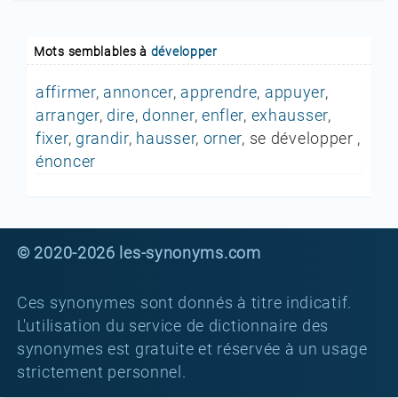
Mots semblables à
développer
affirmer
,
annoncer
,
apprendre
,
appuyer
,
arranger
,
dire
,
donner
,
enfler
,
exhausser
,
fixer
,
grandir
,
hausser
,
orner
, se développer ,
énoncer
© 2020-2026 les-synonyms.com
Ces synonymes sont donnés à titre indicatif.
L'utilisation du service de dictionnaire des
synonymes est gratuite et réservée à un usage
strictement personnel.