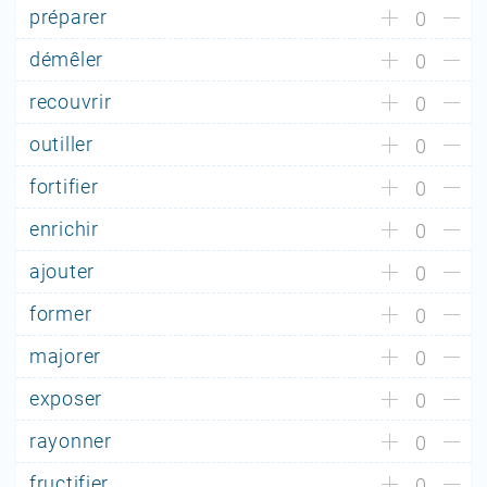
préparer
0
démêler
0
recouvrir
0
outiller
0
fortifier
0
enrichir
0
ajouter
0
former
0
majorer
0
exposer
0
rayonner
0
fructifier
0