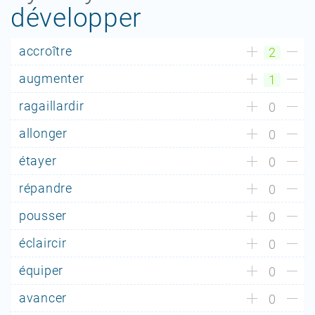
développer
accroître
2
augmenter
1
ragaillardir
0
allonger
0
étayer
0
répandre
0
pousser
0
éclaircir
0
équiper
0
avancer
0