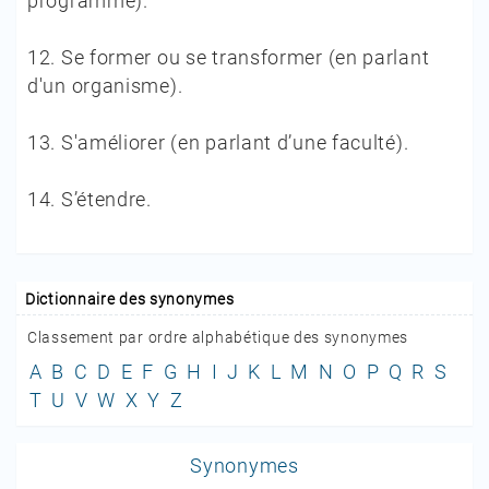
programme).
12.
Se former ou se transformer (en parlant
d'un organisme).
13.
S'améliorer (en parlant d’une faculté).
14.
S’étendre.
Dictionnaire des synonymes
Classement par ordre alphabétique des synonymes
A
B
C
D
E
F
G
H
I
J
K
L
M
N
O
P
Q
R
S
T
U
V
W
X
Y
Z
Synonymes