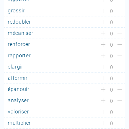
grossir
0
redoubler
0
mécaniser
0
renforcer
0
rapporter
0
élargir
0
affermir
0
épanouir
0
analyser
0
valoriser
0
multiplier
0