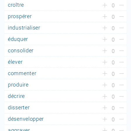
croître
0
prospérer
0
industrialiser
0
éduquer
0
consolider
0
élever
0
commenter
0
produire
0
décrire
0
disserter
0
désenvelopper
0
aggraver
0