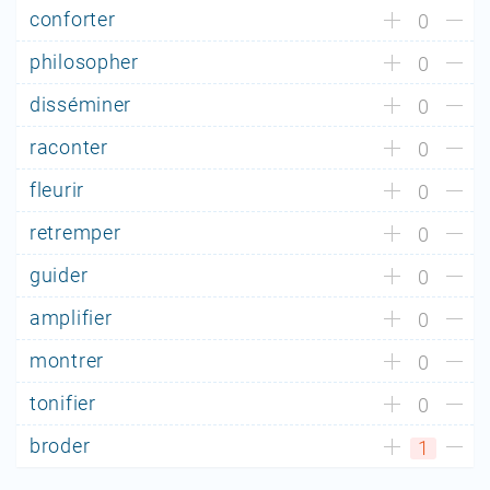
conforter
0
philosopher
0
disséminer
0
raconter
0
fleurir
0
retremper
0
guider
0
amplifier
0
montrer
0
tonifier
0
broder
1