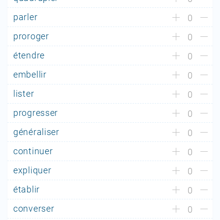
parler
0
proroger
0
étendre
0
embellir
0
lister
0
progresser
0
généraliser
0
continuer
0
expliquer
0
établir
0
converser
0