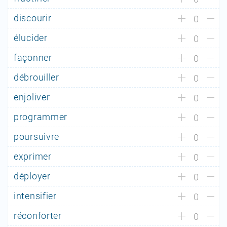
discourir
0
élucider
0
façonner
0
débrouiller
0
enjoliver
0
programmer
0
poursuivre
0
exprimer
0
déployer
0
intensifier
0
réconforter
0