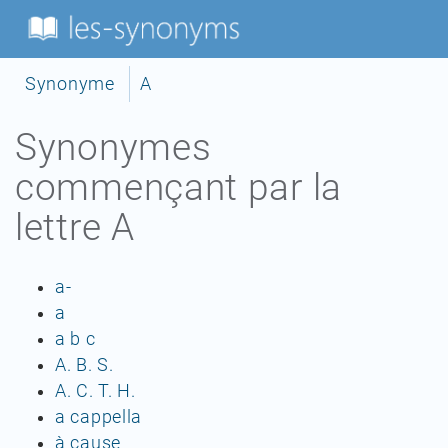
Synonyme
A
Synonymes
commençant par la
lettre
A
a-
a
a b c
A. B. S.
A. C. T. H.
a cappella
à cause