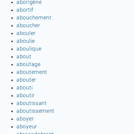
aborigène
abortif
abouchement
aboucher
abouler
aboulie
aboulique
about
aboutage
aboutement
abouter
abouti
aboutir
aboutissant
aboutissement
aboyer
aboyeur