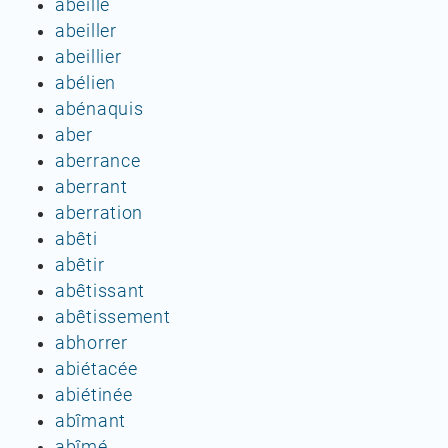
abeille
abeiller
abeillier
abélien
abénaquis
aber
aberrance
aberrant
aberration
abêti
abêtir
abêtissant
abêtissement
abhorrer
abiétacée
abiétinée
abîmant
abîmé