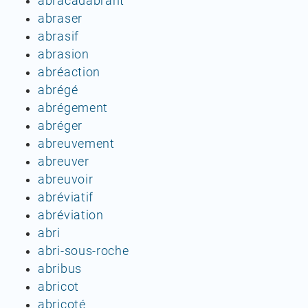
abracadabrant
abraser
abrasif
abrasion
abréaction
abrégé
abrégement
abréger
abreuvement
abreuver
abreuvoir
abréviatif
abréviation
abri
abri-sous-roche
abribus
abricot
abricoté