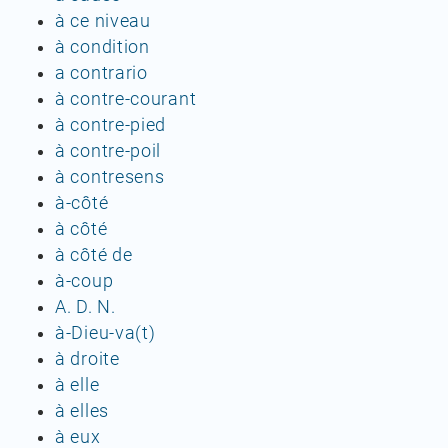
à ce niveau
à condition
a contrario
à contre-courant
à contre-pied
à contre-poil
à contresens
à-côté
à côté
à côté de
à-coup
A. D. N.
à-Dieu-va(t)
à droite
à elle
à elles
à eux