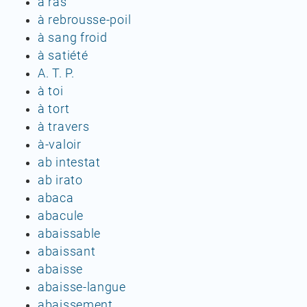
à ras
à rebrousse-poil
à sang froid
à satiété
A. T. P.
à toi
à tort
à travers
à-valoir
ab intestat
ab irato
abaca
abacule
abaissable
abaissant
abaisse
abaisse-langue
abaissement