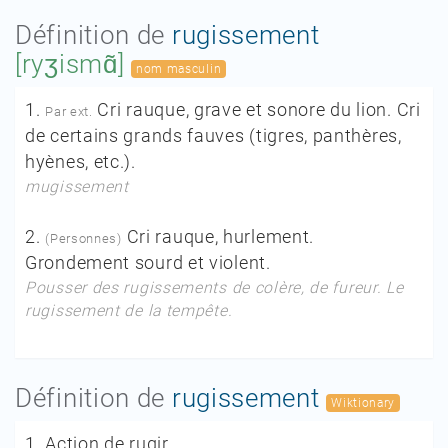
Définition de
rugissement
[ryʒismɑ̃]
nom masculin
1.
Cri rauque, grave et sonore du lion. Cri
Par ext.
de certains grands fauves (tigres, panthères,
hyènes, etc.).
mugissement
2.
Cri rauque, hurlement.
(Personnes)
Grondement sourd et violent.
Pousser des rugissements de colère, de fureur. Le
rugissement de la tempête.
Définition de
rugissement
Wiktionary
1.
Action de rugir.