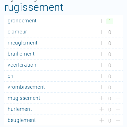
rugissement
grondement
1
clameur
0
meuglement
0
braillement
0
vocifération
0
cri
0
vrombissement
0
mugissement
0
hurlement
0
beuglement
0