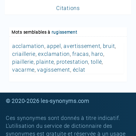
Citations
Mots semblables à
rugissement
acclamation
,
appel
,
avertissement
,
bruit
,
criaillerie
,
exclamation
,
fracas
,
haro
,
piaillerie
,
plainte
,
protestation
,
tollé
,
vacarme
,
vagissement
,
éclat
© 2020-2026 les-synonyms.com
Ces synonymes sont donnés à titre indicatif.
L'utilisation du service de dictionnaire des
synonymes est gratuite et réservée à un usage