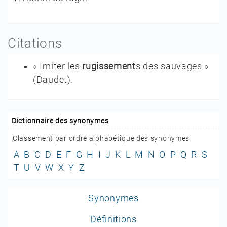
Citations
« Imiter les
rugissement
s des sauvages »
(
Daudet
).
Dictionnaire des synonymes
Classement par ordre alphabétique des synonymes
A
B
C
D
E
F
G
H
I
J
K
L
M
N
O
P
Q
R
S
T
U
V
W
X
Y
Z
Synonymes
Définitions