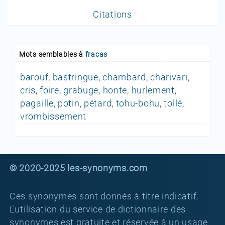
Citations
Mots semblables à
fracas
barouf
,
bastringue
,
chambard
,
charivari
,
cris
,
foire
,
grabuge
,
honte
,
hurlement
,
pagaille
,
potin
,
pétard
,
tohu-bohu
,
tollé
,
vrombissement
© 2020-2025 les-synonyms.com
Ces synonymes sont donnés à titre indicatif.
L'utilisation du service de dictionnaire des
synonymes est gratuite et réservée à un usage