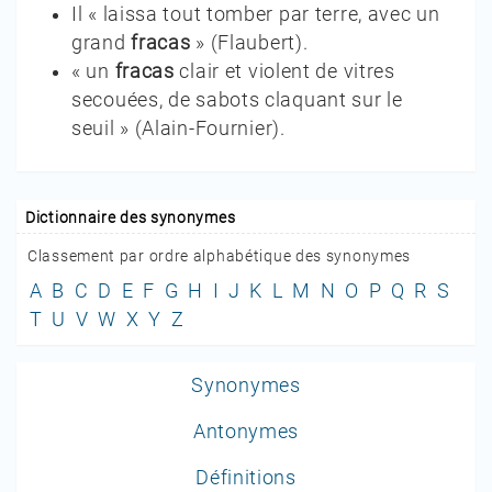
Il « laissa tout tomber par terre, avec un
grand
fracas
»
(
Flaubert
).
« un
fracas
clair et violent de vitres
secouées, de sabots claquant sur le
seuil »
(
Alain-Fournier
).
Dictionnaire des synonymes
Classement par ordre alphabétique des synonymes
A
B
C
D
E
F
G
H
I
J
K
L
M
N
O
P
Q
R
S
T
U
V
W
X
Y
Z
Synonymes
Antonymes
Définitions