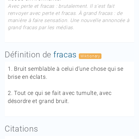
Avec perte et fracas :
brutalement.
Il s'est fait
renvoyer avec perte et fracas. À grand fracas :
de
manière à faire sensation.
Une nouvelle annoncée à
grand fracas par les médias.
Définition de
fracas
Wiktionary
1.
Bruit semblable à celui d’une chose qui se
brise en éclats.
2.
Tout ce qui se fait avec tumulte, avec
désordre et grand bruit.
Citations