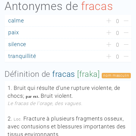
Antonymes de
fracas
calme
0
paix
0
silence
0
tranquillité
0
Définition de
fracas
[fraka]
nom masculin
1.
Bruit qui résulte d'une rupture violente, de
chocs;
Bruit violent.
par ext.
Le fracas de l'orage, des vagues.
2.
Fracture à plusieurs fragments osseux,
Loc.
avec contusions et blessures importantes des
tissus environnants.