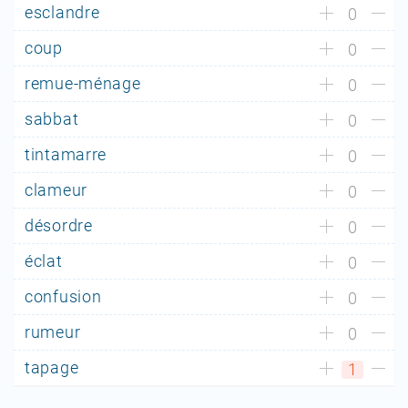
esclandre
0
coup
0
remue-ménage
0
sabbat
0
tintamarre
0
clameur
0
désordre
0
éclat
0
confusion
0
rumeur
0
tapage
1