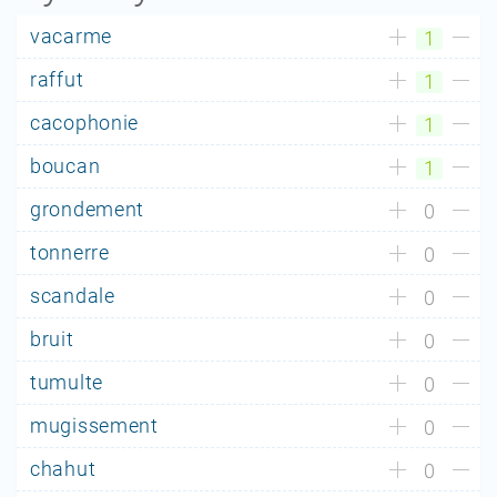
vacarme
1
raffut
1
cacophonie
1
boucan
1
grondement
0
tonnerre
0
scandale
0
bruit
0
tumulte
0
mugissement
0
chahut
0