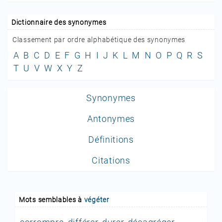
Dictionnaire des synonymes
Classement par ordre alphabétique des synonymes
A
B
C
D
E
F
G
H
I
J
K
L
M
N
O
P
Q
R
S
T
U
V
W
X
Y
Z
Synonymes
Antonymes
Définitions
Citations
Mots semblables à
végéter