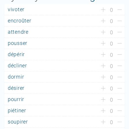
vivoter
0
encroûter
0
attendre
0
pousser
0
dépérir
0
décliner
0
dormir
0
désirer
0
pourrir
0
piétiner
0
soupirer
0