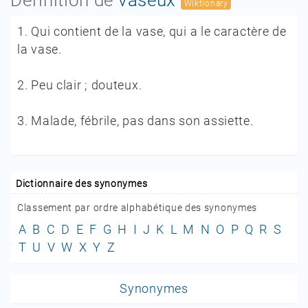
Wiktionary
1.
Qui contient de la vase, qui a le caractère de
la vase.
2.
Peu clair ; douteux.
3.
Malade, fébrile, pas dans son assiette.
Dictionnaire des synonymes
Classement par ordre alphabétique des synonymes
A
B
C
D
E
F
G
H
I
J
K
L
M
N
O
P
Q
R
S
T
U
V
W
X
Y
Z
Synonymes