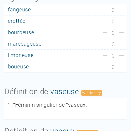
fangeuse
0
crottée
0
bourbeuse
0
marécageuse
0
limoneuse
0
boueuse
0
Définition de
vaseuse
Wiktionary
1.
''Féminin singulier de ''vaseux.
Définition de
vaseux