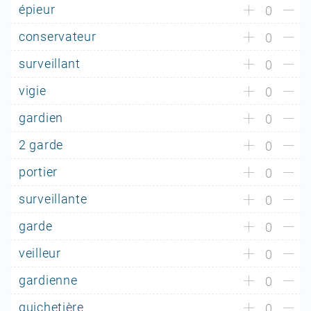
épieur
0
conservateur
0
surveillant
0
vigie
0
gardien
0
2 garde
0
portier
0
surveillante
0
garde
0
veilleur
0
gardienne
0
guichetière
0