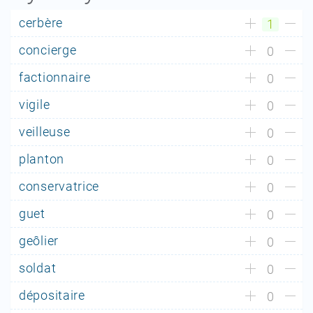
cerbère
1
concierge
0
factionnaire
0
vigile
0
veilleuse
0
planton
0
conservatrice
0
guet
0
geôlier
0
soldat
0
dépositaire
0