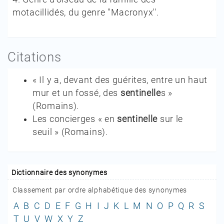
motacillidés, du genre ''Macronyx''.
Citations
« Il y a, devant des guérites, entre un haut
mur et un fossé, des
sentinelle
s »
(
Romains
).
Les concierges « en
sentinelle
sur le
seuil »
(
Romains
).
Dictionnaire des synonymes
Classement par ordre alphabétique des synonymes
A
B
C
D
E
F
G
H
I
J
K
L
M
N
O
P
Q
R
S
T
U
V
W
X
Y
Z