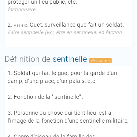
protéger un lieu public, etc.
factionnaire
2.
Guet, surveillance que fait un soldat.
Par ext.
Faire sentinelle
(
vx
),
être en sentinelle,
en faction.
Définition de
sentinelle
Wiktionary
1.
Soldat qui fait le guet pour la garde d’un
camp, d’une place, d’un palais, etc.
2.
Fonction de la '''sentinelle'''.
3.
Personne ou chose qui tient lieu, est à
l’image de la fonction d’une sentinelle militaire.
4.
Genre d’oiseau de la famille des