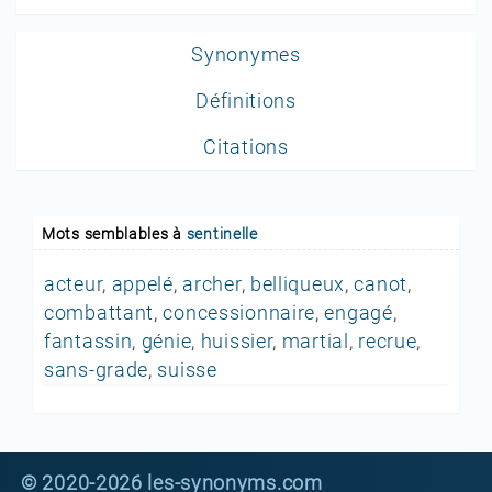
Synonymes
Définitions
Citations
Mots semblables à
sentinelle
acteur
,
appelé
,
archer
,
belliqueux
,
canot
,
combattant
,
concessionnaire
,
engagé
,
fantassin
,
génie
,
huissier
,
martial
,
recrue
,
sans-grade
,
suisse
© 2020-2026 les-synonyms.com