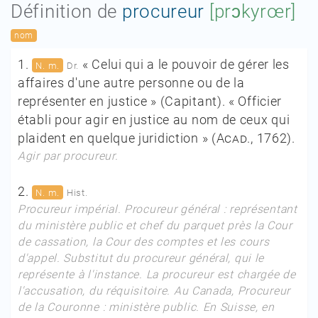
Définition de
procureur
[prɔkyrœr]
nom
1.
« Celui qui a le pouvoir de gérer les
N. m.
Dr.
affaires d'une autre personne ou de la
représenter en justice » (Capitant). « Officier
établi pour agir en justice au nom de ceux qui
plaident en quelque juridiction » (A
cad.,
1762).
Agir par procureur.
2.
N. m.
Hist.
Procureur impérial. Procureur général :
représentant
du ministère public et chef du parquet près la Cour
de cassation, la Cour des comptes et les cours
d'appel.
Substitut du procureur général,
qui le
représente à l'instance.
La procureur est chargée de
l'accusation, du réquisitoire.
Au Canada,
Procureur
de la Couronne :
ministère public.
En Suisse, en