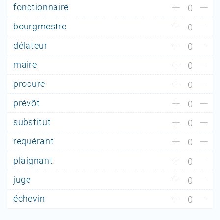
fonctionnaire
0
bourgmestre
0
délateur
0
maire
0
procure
0
prévôt
0
substitut
0
requérant
0
plaignant
0
juge
0
échevin
0