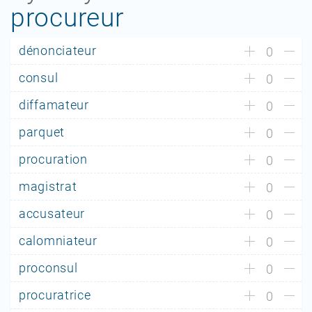
procureur
dénonciateur
0
consul
0
diffamateur
0
parquet
0
procuration
0
magistrat
0
accusateur
0
calomniateur
0
proconsul
0
procuratrice
0