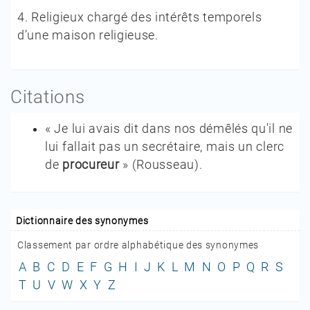
4.
Religieux chargé des intérêts temporels
d’une maison religieuse.
Citations
« Je lui avais dit dans nos démêlés qu'il ne
lui fallait pas un secrétaire, mais un clerc
de
procureur
»
(
Rousseau
).
Dictionnaire des synonymes
Classement par ordre alphabétique des synonymes
A
B
C
D
E
F
G
H
I
J
K
L
M
N
O
P
Q
R
S
T
U
V
W
X
Y
Z