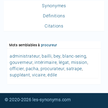
Synonymes
Définitions
Citations
Mots semblables à
procureur
administrateur
,
bailli
,
bey
,
blanc-seing
,
gouverneur
,
intérimaire
,
légat
,
mission
,
officier
,
pacha
,
procurateur
,
satrape
,
suppléant
,
vicaire
,
édile
© 2020-2026 les-synonyms.com