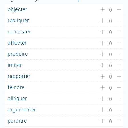
objecter
0
répliquer
0
contester
0
affecter
0
produire
0
imiter
0
rapporter
0
feindre
0
alléguer
0
argumenter
0
paraître
0