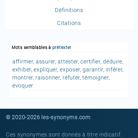
Définitions
Citations
Mots semblables à
prétexter
affirmer
,
assurer
,
attester
,
certifier
,
déduire
,
exhiber
,
expliquer
,
exposer
,
garantir
,
inférer
,
montrer
,
raisonner
,
réfuter
,
témoigner
,
évoquer
© 2020-2026 les-synonyms.com
Ces synonymes sont donnés à titre indicatif.