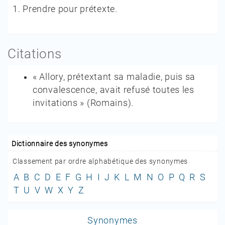
1.
Prendre pour prétexte.
Citations
« Allory, prétextant sa maladie, puis sa
convalescence, avait refusé toutes les
invitations »
(
Romains
).
Dictionnaire des synonymes
Classement par ordre alphabétique des synonymes
A
B
C
D
E
F
G
H
I
J
K
L
M
N
O
P
Q
R
S
T
U
V
W
X
Y
Z
Synonymes