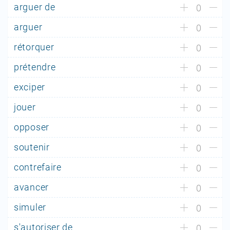
arguer de
0
arguer
0
rétorquer
0
prétendre
0
exciper
0
jouer
0
opposer
0
soutenir
0
contrefaire
0
avancer
0
simuler
0
s'autoriser de
0