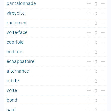
pantalonnade
0
virevolte
0
roulement
0
volte-face
0
cabriole
0
culbute
0
échappatoire
0
alternance
0
orbite
0
volte
0
bond
0
saut
0