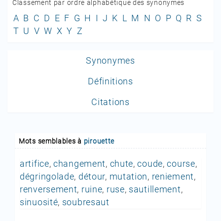
Classement par ordre alphabétique des synonymes
A
B
C
D
E
F
G
H
I
J
K
L
M
N
O
P
Q
R
S
T
U
V
W
X
Y
Z
Synonymes
Définitions
Citations
Mots semblables à
pirouette
artifice
,
changement
,
chute
,
coude
,
course
,
dégringolade
,
détour
,
mutation
,
reniement
,
renversement
,
ruine
,
ruse
,
sautillement
,
sinuosité
,
soubresaut