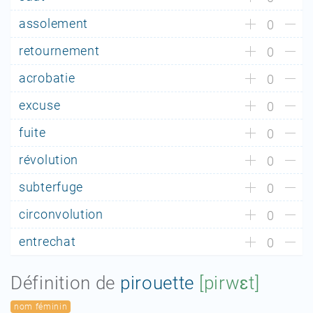
assolement
0
retournement
0
acrobatie
0
excuse
0
fuite
0
révolution
0
subterfuge
0
circonvolution
0
entrechat
0
Définition de
pirouette
[pirwɛt]
nom féminin