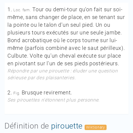
1.
Tour ou demi-tour qu'on fait sur soi-
Loc. fam.
même, sans changer de place, en se tenant sur
la pointe ou le talon d'un seul pied. Un ou
plusieurs tours exécutés sur une seule jambe.
Bond acrobatique où le corps tourne sur lui-
même (parfois combiné avec le saut périlleux).
Culbute. Volte qu'un cheval exécute sur place
en pivotant sur l'un de ses pieds postérieurs.
Répondre par une pirouette :
éluder une question
sérieuse par des plaisanteries.
2.
Brusque revirement.
Fig.
Ses pirouettes n'étonnent plus personne.
Définition de
pirouette
Wiktionary