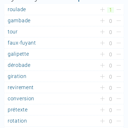
roulade
1
gambade
0
tour
0
faux-fuyant
0
galipette
0
dérobade
0
giration
0
revirement
0
conversion
0
prétexte
0
rotation
0