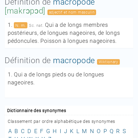
Définition de
macropode
[makrɔpɔd]
adjectif et nom masculin
1.
Qui a de longs membres
N. m.
Sc. nat.
postérieurs, de longues nageoires, de longs
pédoncules. Poisson à longues nageoires.
Définition de
macropode
Wiktionary
1.
Qui a de longs pieds ou de longues
nageoires.
Dictionnaire des synonymes
Classement par ordre alphabétique des synonymes
A
B
C
D
E
F
G
H
I
J
K
L
M
N
O
P
Q
R
S