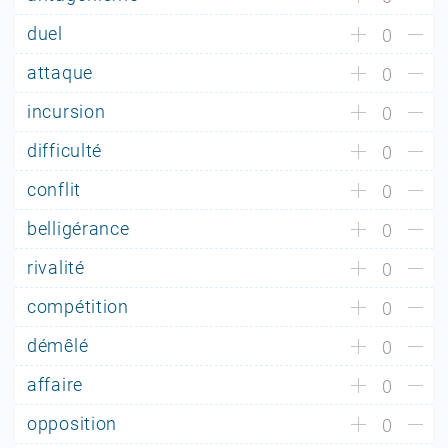
duel
0
attaque
0
incursion
0
difficulté
0
conflit
0
belligérance
0
rivalité
0
compétition
0
démêlé
0
affaire
0
opposition
0