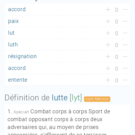
accord
0
paix
0
lut
0
luth
0
résignation
0
accord
0
entente
0
Définition de
lutte
[lyt]
nom féminin
1.
Combat corps à corps Sport de
Spécialt
combat opposant corps à corps deux
adversaires qui, au moyen de prises
appropriées, s'efforcent de se terrasser