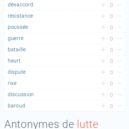
désaccord
0
résistance
0
poussée
0
guerre
0
bataille
0
heurt
0
dispute
0
rixe
0
discussion
0
baroud
0
Antonymes de
lutte