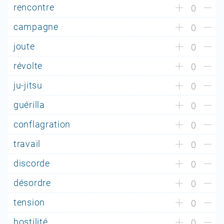
rencontre
0
campagne
0
joute
0
révolte
0
ju-jitsu
0
guérilla
0
conflagration
0
travail
0
discorde
0
désordre
0
tension
0
hostilité
0