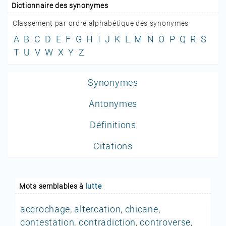
Dictionnaire des synonymes
Classement par ordre alphabétique des synonymes
A
B
C
D
E
F
G
H
I
J
K
L
M
N
O
P
Q
R
S
T
U
V
W
X
Y
Z
Synonymes
Antonymes
Définitions
Citations
Mots semblables à
lutte
accrochage
,
altercation
,
chicane
,
contestation
,
contradiction
,
controverse
,