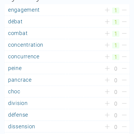
engagement
1
débat
1
combat
1
concentration
1
concurrence
1
peine
0
pancrace
0
choc
0
division
0
défense
0
dissension
0