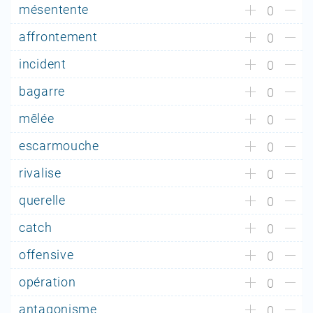
mésentente
0
affrontement
0
incident
0
bagarre
0
mêlée
0
escarmouche
0
rivalise
0
querelle
0
catch
0
offensive
0
opération
0
antagonisme
0