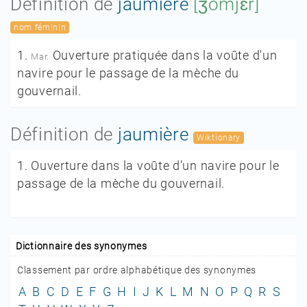
Définition de
jaumière
[ʒomjɛr]
nom féminin
1.
Ouverture pratiquée dans la voûte d'un
Mar.
navire pour le passage de la mèche du
gouvernail.
Définition de
jaumière
Wiktionary
1.
Ouverture dans la voûte d’un navire pour le
passage de la mèche du gouvernail.
Dictionnaire des synonymes
Classement par ordre alphabétique des synonymes
A
B
C
D
E
F
G
H
I
J
K
L
M
N
O
P
Q
R
S