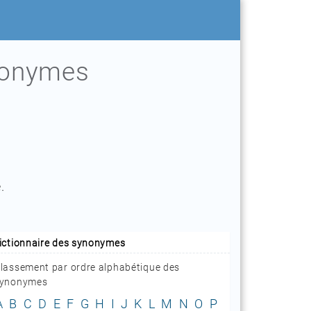
tonymes
.
ictionnaire des synonymes
lassement par ordre alphabétique des
ynonymes
A
B
C
D
E
F
G
H
I
J
K
L
M
N
O
P