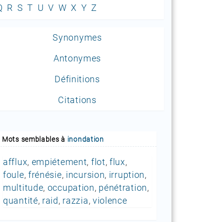
Q
R
S
T
U
V
W
X
Y
Z
Synonymes
Antonymes
Définitions
Citations
Mots semblables à
inondation
afflux
,
empiétement
,
flot
,
flux
,
foule
,
frénésie
,
incursion
,
irruption
,
multitude
,
occupation
,
pénétration
,
quantité
,
raid
,
razzia
,
violence