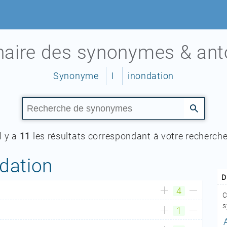
nnaire des synonymes & an
Synonyme
I
inondation
Il y a
11
les résultats correspondant à votre recherche
dation
D
4
C
s
1