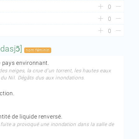
0
0
0
̃dasjɔ̃]
nom féminin
 pays environnant.
des neiges, la crue d'un torrent, les hautes eaux
 du Nil. Dégâts dus aux inondations.
ction.
ité de liquide renversé.
a fuite a provoqué une inondation dans la salle de