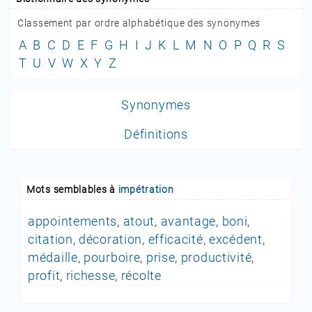
Classement par ordre alphabétique des synonymes
A
B
C
D
E
F
G
H
I
J
K
L
M
N
O
P
Q
R
S
T
U
V
W
X
Y
Z
Synonymes
Définitions
Mots semblables à
impétration
appointements
,
atout
,
avantage
,
boni
,
citation
,
décoration
,
efficacité
,
excédent
,
médaille
,
pourboire
,
prise
,
productivité
,
profit
,
richesse
,
récolte