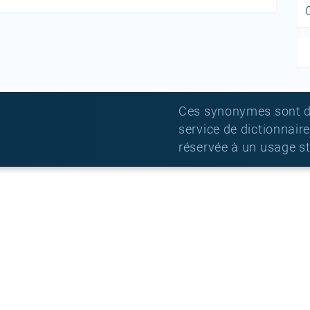
Ces synonymes sont donn
service de dictionnair
réservée à un usage s