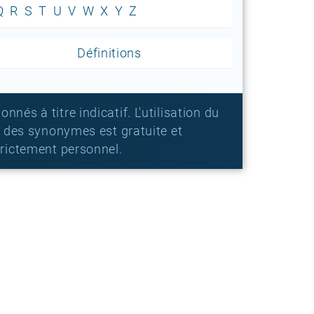
Q
R
S
T
U
V
W
X
Y
Z
Définitions
és à titre indicatif. L'utilisation du
e des synonymes est gratuite et
trictement personnel.