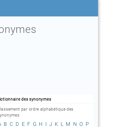
tonymes
.
ictionnaire des synonymes
lassement par ordre alphabétique des
ynonymes
A
B
C
D
E
F
G
H
I
J
K
L
M
N
O
P