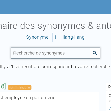
nnaire des synonymes & an
Synonyme
I
ilang-ilang
Il y a
1
les résultats correspondant à votre recherche
lɑ̃]
D
nom masculin
C
est employée en parfumerie.
s