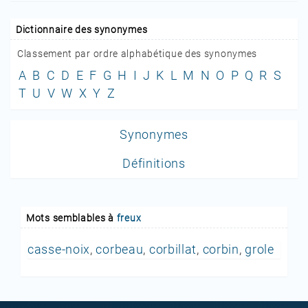
Dictionnaire des synonymes
Classement par ordre alphabétique des synonymes
A
B
C
D
E
F
G
H
I
J
K
L
M
N
O
P
Q
R
S
T
U
V
W
X
Y
Z
Synonymes
Définitions
Mots semblables à
freux
casse-noix
,
corbeau
,
corbillat
,
corbin
,
grole