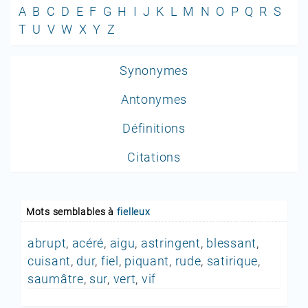
A
B
C
D
E
F
G
H
I
J
K
L
M
N
O
P
Q
R
S
T
U
V
W
X
Y
Z
Synonymes
Antonymes
Définitions
Citations
Mots semblables à
fielleux
abrupt
,
acéré
,
aigu
,
astringent
,
blessant
,
cuisant
,
dur
,
fiel
,
piquant
,
rude
,
satirique
,
saumâtre
,
sur
,
vert
,
vif