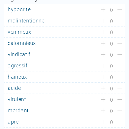
hypocrite
0
malintentionné
0
venimeux
0
calomnieux
0
vindicatif
0
agressif
0
haineux
0
acide
0
virulent
0
mordant
0
âpre
0