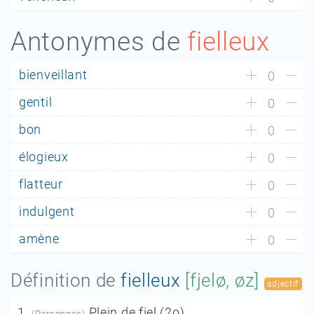
Antonymes de
fielleux
bienveillant
0
gentil
0
bon
0
élogieux
0
flatteur
0
indulgent
0
amène
0
Définition de
fielleux
[fjelø, øz]
adjectif
1.
Plein de fiel
(2
o
).
(Personnes)