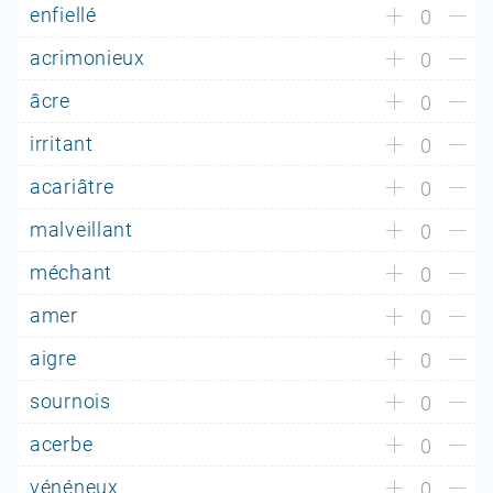
enfiellé
0
acrimonieux
0
âcre
0
irritant
0
acariâtre
0
malveillant
0
méchant
0
amer
0
aigre
0
sournois
0
acerbe
0
vénéneux
0