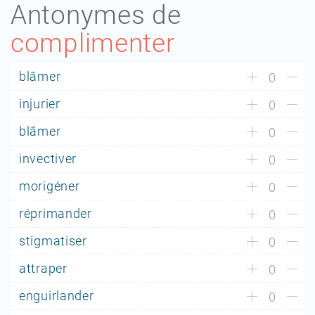
Antonymes de
complimenter
blâmer
0
injurier
0
blâmer
0
invectiver
0
morigéner
0
réprimander
0
stigmatiser
0
attraper
0
enguirlander
0