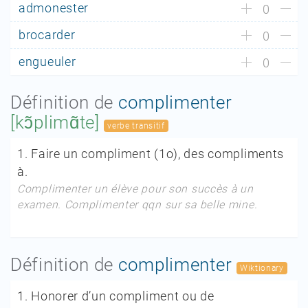
admonester
0
brocarder
0
engueuler
0
Définition de
complimenter
[kɔ̃plimɑ̃te]
verbe transitif
1.
Faire un compliment
(1
o
),
des compliments
à.
Complimenter un élève pour son succès à un
examen. Complimenter qqn sur sa belle mine.
Définition de
complimenter
Wiktionary
1.
Honorer d’un compliment ou de