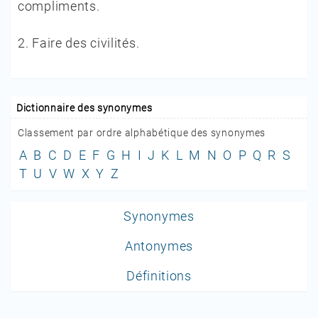
compliments.
2.
Faire des civilités.
Dictionnaire des synonymes
Classement par ordre alphabétique des synonymes
A
B
C
D
E
F
G
H
I
J
K
L
M
N
O
P
Q
R
S
T
U
V
W
X
Y
Z
Synonymes
Antonymes
Définitions