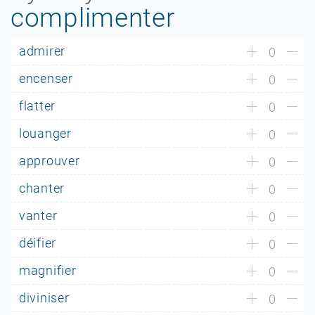
complimenter
admirer
0
encenser
0
flatter
0
louanger
0
approuver
0
chanter
0
vanter
0
déifier
0
magnifier
0
diviniser
0