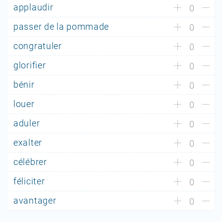
applaudir
0
passer de la pommade
0
congratuler
0
glorifier
0
bénir
0
louer
0
aduler
0
exalter
0
célébrer
0
féliciter
0
avantager
0