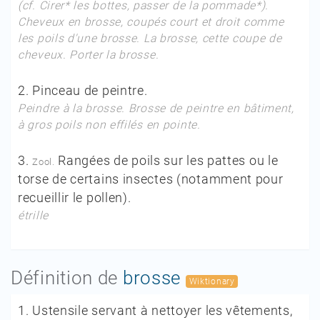
(
cf.
Cirer* les bottes, passer de la pommade*).
Cheveux en brosse,
coupés court et droit comme
les poils d'une brosse.
La brosse,
cette coupe de
cheveux.
Porter la brosse.
2.
Pinceau de peintre.
Peindre à la brosse. Brosse de peintre en bâtiment,
à gros poils non effilés en pointe.
3.
Rangées de poils sur les pattes ou le
Zool.
torse de certains insectes (notamment pour
recueillir le pollen).
étrille
Définition de
brosse
Wiktionary
1.
Ustensile servant à nettoyer les vêtements,