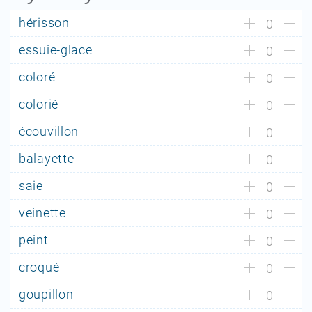
hérisson
0
essuie-glace
0
coloré
0
colorié
0
écouvillon
0
balayette
0
saie
0
veinette
0
peint
0
croqué
0
goupillon
0