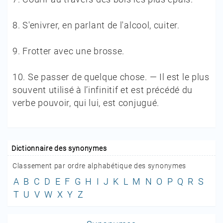
8.
S'enivrer, en parlant de l'alcool, cuiter.
9.
Frotter avec une brosse.
10.
Se passer de quelque chose. — Il est le plus
souvent utilisé à l’infinitif et est précédé du
verbe pouvoir, qui lui, est conjugué.
Dictionnaire des synonymes
Classement par ordre alphabétique des synonymes
A
B
C
D
E
F
G
H
I
J
K
L
M
N
O
P
Q
R
S
T
U
V
W
X
Y
Z