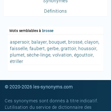
Synonymes
Définitions
Mots semblables à
brosse
aspersoir
,
balayer
,
bouquet
,
brossé
,
clayon
,
faisselle
,
faubert
,
gerbe
,
grattoir
,
houssoir
,
plumet
,
sèche-linge
,
volvation
,
égouttoir
,
étriller
© 2020-2026 les-synonyms.com
Ces synonymes sont donnés à titre indicatif.
L'utilisation du service de dictionnaire des