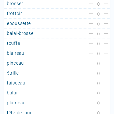
brosser
0
frottoir
0
époussette
0
balai-brosse
0
touffe
0
blaireau
0
pinceau
0
étrille
0
faisceau
0
balai
0
plumeau
0
tête-de-loup
0