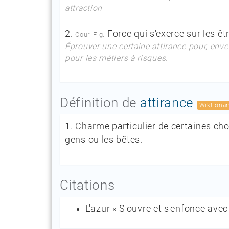
attraction
2.
Force qui s'exerce sur les êtr
Cour. Fig.
Éprouver une certaine attirance pour, enve
pour les métiers à risques.
Définition de
attirance
Wiktionar
1.
Charme particulier de certaines chos
gens ou les bêtes.
Citations
L'azur « S'ouvre et s'enfonce avec 