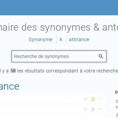
nnaire des synonymes & an
Synonyme
A
attirance
Il y a
58
les résultats correspondant à votre recherche
rance
D
3
C
s
0