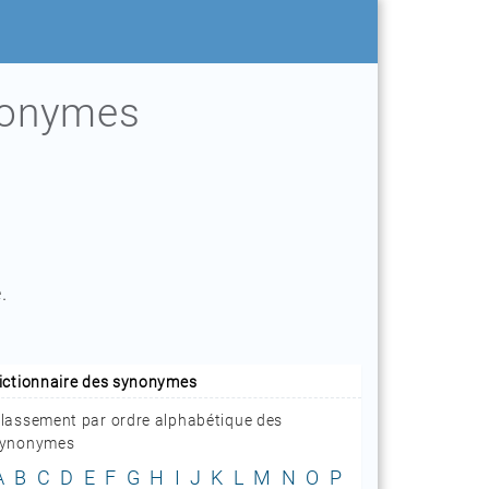
tonymes
.
ictionnaire des synonymes
lassement par ordre alphabétique des
ynonymes
A
B
C
D
E
F
G
H
I
J
K
L
M
N
O
P