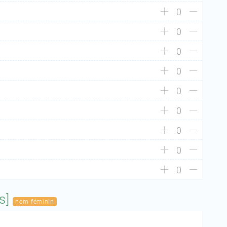
0
0
0
0
0
0
0
0
0
̃s]
nom féminin