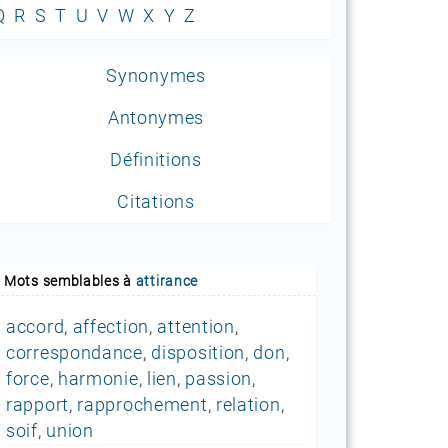
Q
R
S
T
U
V
W
X
Y
Z
Synonymes
Antonymes
Définitions
Citations
Mots semblables à
attirance
accord
,
affection
,
attention
,
correspondance
,
disposition
,
don
,
force
,
harmonie
,
lien
,
passion
,
rapport
,
rapprochement
,
relation
,
soif
,
union