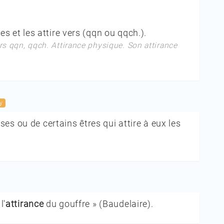
es et les attire vers (qqn ou qqch.).
rs qqn, qqch. Attirance physique. Son attirance
y
es ou de certains êtres qui attire à eux les
l'
attirance
du gouffre »
(
Baudelaire
).